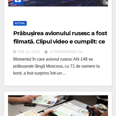
ACTUAL
Prăbușirea avionului rusesc a fost
filmată. Clipul video e cumplit: ce
se observă la impact
FEB 12, 2018
STIRIMONDENE.EU
Momentul în care avionul rusesc AN-148 se
prăbușește lângă Moscova, cu 71 de oameni la
bord, a fost surprins într-un…