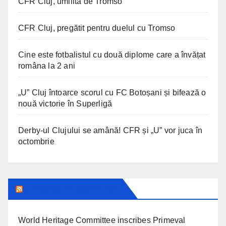
CFR Cluj, umilită de Tromso
CFR Cluj, pregătit pentru duelul cu Tromso
Cine este fotbalistul cu două diplome care a învățat
româna la 2 ani
„U” Cluj întoarce scorul cu FC Botoșani și bifează o
nouă victorie în Superligă
Derby-ul Clujului se amână! CFR și „U” vor juca în
octombrie
UNESCO IN ROMANIA
World Heritage Committee inscribes Primeval