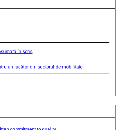
asumată în scris
ru un jucător din sectorul de mobilitate
itten commitment to quality