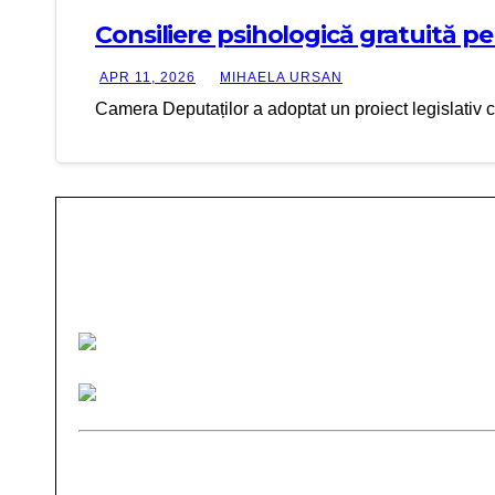
Consiliere psihologică gratuită p
APR 11, 2026
MIHAELA URSAN
Camera Deputaților a adoptat un proiect legislativ ca