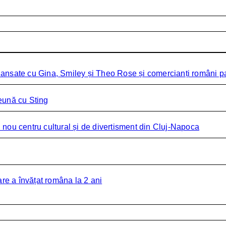
ansate cu Gina, Smiley și Theo Rose și comercianți români par
eună cu Sting
nou centru cultural și de divertisment din Cluj-Napoca
are a învățat româna la 2 ani