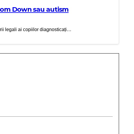
indrom Down sau autism
ii legali ai copiilor diagnosticați…