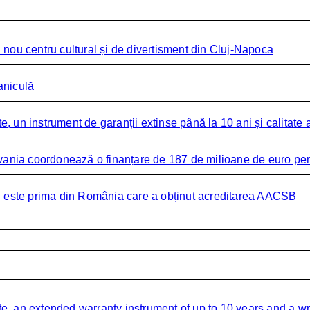
nou centru cultural și de divertisment din Cluj-Napoca
aniculă
 un instrument de garanții extinse până la 10 ani și calitate 
vania coordonează o finanțare de 187 de milioane de euro pent
ai este prima din România care a obținut acreditarea AACSB
, an extended warranty instrument of up to 10 years and a wr