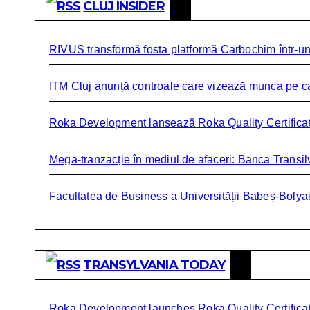
CLUJ INSIDER
RIVUS transformă fosta platformă Carbochim într-un 
ITM Cluj anunță controale care vizează munca pe c
Roka Development lansează Roka Quality Certificate,
Mega-tranzacție în mediul de afaceri: Banca Transil
Facultatea de Business a Universității Babeș-Boly
TRANSYLVANIA TODAY
Roka Development launches Roka Quality Certificate