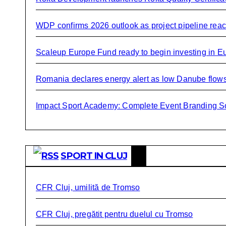
WDP confirms 2026 outlook as project pipeline rea
Scaleup Europe Fund ready to begin investing in 
Romania declares energy alert as low Danube flows c
Impact Sport Academy: Complete Event Branding S
SPORT IN CLUJ
CFR Cluj, umilită de Tromso
CFR Cluj, pregătit pentru duelul cu Tromso