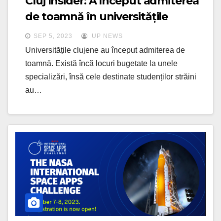
Cluj Insider: A început admiterea
de toamnă în universitățile
clujene
SEP 5, 2023
UP NEWS
Universitățile clujene au început admiterea de
toamnă. Există încă locuri bugetate la unele
specializări, însă cele destinate studenților străini
au…