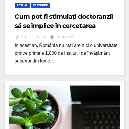
ACTUAL
FEATURED
Cum pot fi stimulați doctoranzii
să se implice în cercetarea
științifică
DEC 12, 2023
UP NEWS
În acest an, România nu mai are nici o universitate
printre primele 1.000 de instituții de învățământ
superior din lume,…