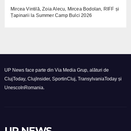
Mircea Vintilă, Zoia Alecu, Mircea Bodolan, RIFF și
Țapinarii la Summer Camp Bulci 2026
UP News face parte din Via Media Grup, alături de
ClujToday, ClujInsider, SportinCluj, TransylvaniaToday și
UnescoInRomania.
UP NEWS