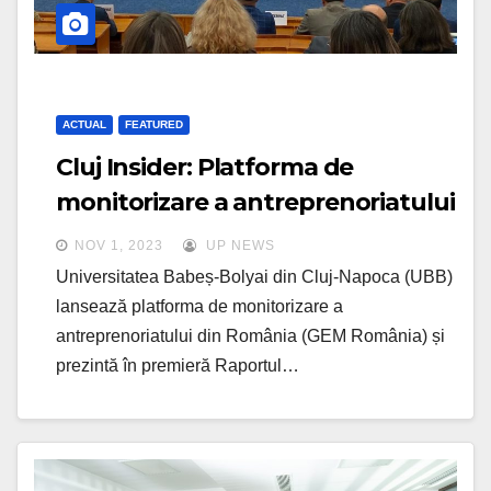
ACTUAL
FEATURED
Cluj Insider: Platforma de
monitorizare a antreprenoriatului
din România: GEM România,
NOV 1, 2023
UP NEWS
lansată la UBB
Universitatea Babeș-Bolyai din Cluj-Napoca (UBB)
lansează platforma de monitorizare a
antreprenoriatului din România (GEM România) și
prezintă în premieră Raportul…