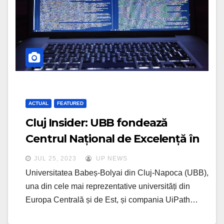
ACTUAL
FEATURED
Cluj Insider: UBB fondează
Centrul Național de Excelență în
Automatizarea Robotică a
JUL 25, 2023
UP NEWS
Proceselor
Universitatea Babeș-Bolyai din Cluj-Napoca (UBB),
una din cele mai reprezentative universități din
Europa Centrală și de Est, și compania UiPath…