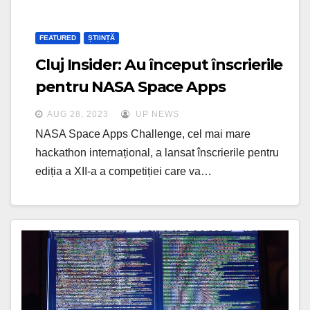
FEATURED
ȘTIINȚĂ
Cluj Insider: Au început înscrierile
pentru NASA Space Apps
Challenge
AUG 28, 2023
UP NEWS
NASA Space Apps Challenge, cel mai mare
hackathon internațional, a lansat înscrierile pentru
ediția a XII-a a competiției care va…