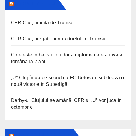
SPORT IN CLUJ
CFR Cluj, umilită de Tromso
CFR Cluj, pregătit pentru duelul cu Tromso
Cine este fotbalistul cu două diplome care a învățat
româna la 2 ani
„U” Cluj întoarce scorul cu FC Botoșani și bifează o
nouă victorie în Superligă
Derby-ul Clujului se amână! CFR și „U” vor juca în
octombrie
UNESCO IN ROMANIA