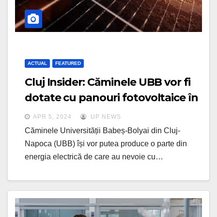
ACTUAL
FEATURED
Cluj Insider: Căminele UBB vor fi
dotate cu panouri fotovoltaice în
valoare de aproape 6,5 milioane
APR 5, 2024
UP NEWS
de lei
Căminele Universității Babeș-Bolyai din Cluj-
Napoca (UBB) își vor putea produce o parte din
energia electrică de care au nevoie cu…