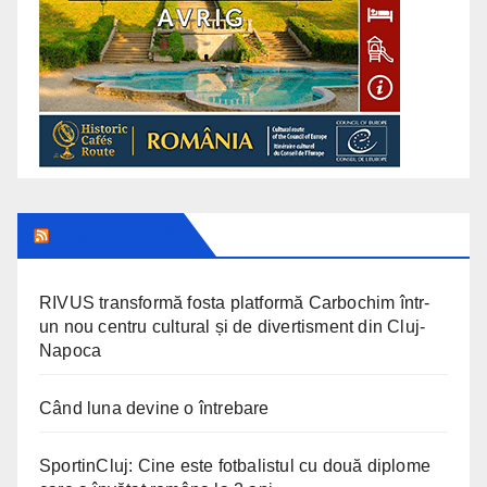
CLUJ TODAY
RIVUS transformă fosta platformă Carbochim într-
un nou centru cultural și de divertisment din Cluj-
Napoca
Când luna devine o întrebare
SportinCluj: Cine este fotbalistul cu două diplome