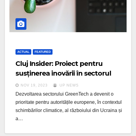
ACTUAL
FEATURED
Cluj Insider: Proiect pentru
susținerea inovării în sectorul
GreenTech
NOV 19, 2023
UP NEWS
Dezvoltarea sectorului GreenTech a devenit o
prioritate pentru autoritățile europene, în contextul
schimbărilor climatice, al războiului din Ucraina și
a…