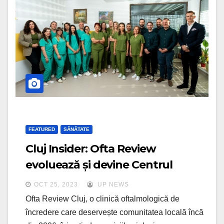
FEATURED
SĂNĂTATE
Cluj Insider: Ofta Review
evoluează și devine Centrul
Medical Review din Cluj-Napoca
OCT 25, 2023
UP NEWS
Ofta Review Cluj, o clinică oftalmologică de
încredere care deservește comunitatea locală încă