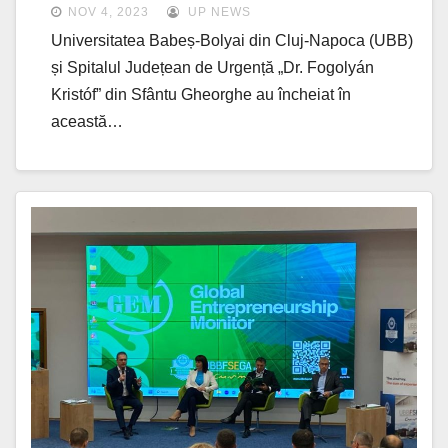
Județean de Urgență din Sfântu
NOV 4, 2023
UP NEWS
Gheorghe
Universitatea Babeș-Bolyai din Cluj-Napoca (UBB)
și Spitalul Județean de Urgență „Dr. Fogolyán
Kristóf” din Sfântu Gheorghe au încheiat în
această…