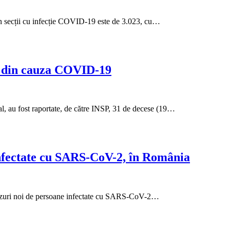
e în secții cu infecție COVID-19 este de 3.023, cu…
, din cauza COVID-19
al, au fost raportate, de către INSP, 31 de decese (19…
infectate cu SARS-CoV-2, în România
de cazuri noi de persoane infectate cu SARS-CoV-2…