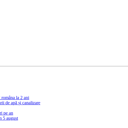
t româna la 2 ani
i de apă și canalizare
ri pe an
in 5 august