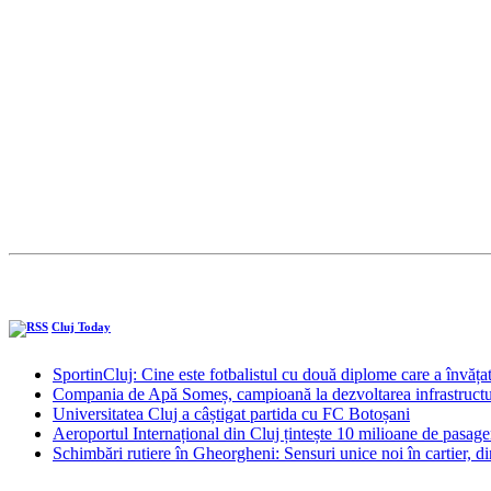
Cluj Today
SportinCluj: Cine este fotbalistul cu două diplome care a învăța
Compania de Apă Someș, campioană la dezvoltarea infrastructuri
Universitatea Cluj a câștigat partida cu FC Botoșani
Aeroportul Internațional din Cluj țintește 10 milioane de pasage
Schimbări rutiere în Gheorgheni: Sensuri unice noi în cartier, d