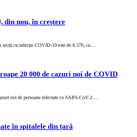
din nou, în creștere
e în secții cu infecție COVID-19 este de 8.370, cu…
proape 20 000 de cazuri noi de COVID
 de cazuri noi de persoane infectate cu SARS-CoV-2…
te în spitalele din țară