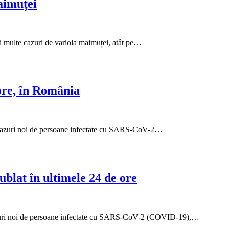
aimuței
ai multe cazuri de variola maimuței, atât pe…
ore, în România
 de cazuri noi de persoane infectate cu SARS-CoV-2…
blat în ultimele 24 de ore
8 cazuri noi de persoane infectate cu SARS-CoV-2 (COVID-19),…