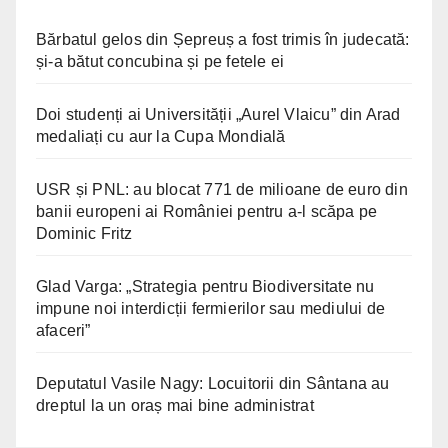
Bărbatul gelos din Șepreuș a fost trimis în judecată:
și-a bătut concubina și pe fetele ei
Doi studenți ai Universității „Aurel Vlaicu” din Arad
medaliați cu aur la Cupa Mondială
USR și PNL: au blocat 771 de milioane de euro din
banii europeni ai României pentru a-l scăpa pe
Dominic Fritz
Glad Varga: „Strategia pentru Biodiversitate nu
impune noi interdicții fermierilor sau mediului de
afaceri”
Deputatul Vasile Nagy: Locuitorii din Sântana au
dreptul la un oraș mai bine administrat