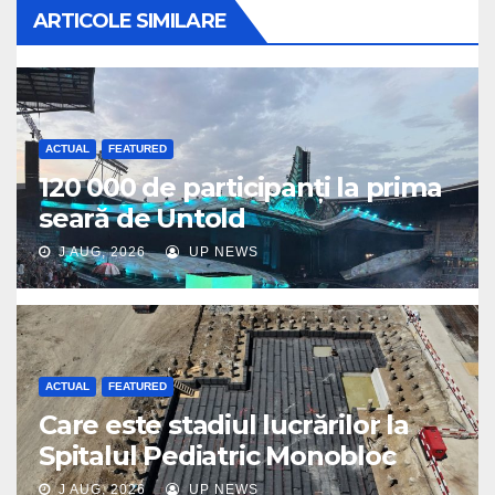
ARTICOLE SIMILARE
ACTUAL
FEATURED
120 000 de participanți la prima
seară de Untold
J AUG, 2026
UP NEWS
ACTUAL
FEATURED
Care este stadiul lucrărilor la
Spitalul Pediatric Monobloc
J AUG, 2026
UP NEWS