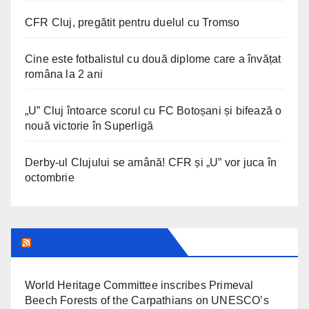
CFR Cluj, pregătit pentru duelul cu Tromso
Cine este fotbalistul cu două diplome care a învățat
româna la 2 ani
„U” Cluj întoarce scorul cu FC Botoșani și bifează o
nouă victorie în Superligă
Derby-ul Clujului se amână! CFR și „U” vor juca în
octombrie
UNESCO IN ROMANIA
World Heritage Committee inscribes Primeval
Beech Forests of the Carpathians on UNESCO’s