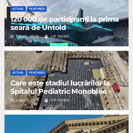
ACTUAL
FEATURED
120 000 de participanți la prima
seară de Untold
J AUG, 2026
UP NEWS
ACTUAL
FEATURED
Care este stadiul lucrărilor la
Spitalul Pediatric Monobloc
J AUG, 2026
UP NEWS