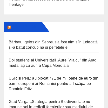
Heritage
ARAD24.NET
Bărbatul gelos din Șepreuș a fost trimis în judecată:
și-a bătut concubina și pe fetele ei
Doi studenți ai Universității „Aurel Vlaicu” din Arad
medaliați cu aur la Cupa Mondială
USR și PNL: au blocat 771 de milioane de euro din
banii europeni ai României pentru a-l scăpa pe
Dominic Fritz
Glad Varga: „Strategia pentru Biodiversitate nu
impune noi interdicții fermierilor sau mediului de