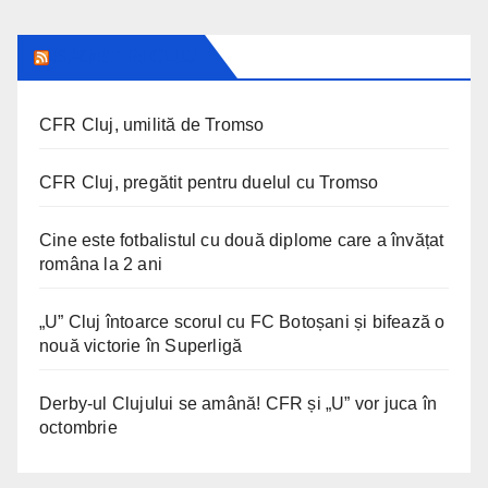
SPORT IN CLUJ
CFR Cluj, umilită de Tromso
CFR Cluj, pregătit pentru duelul cu Tromso
Cine este fotbalistul cu două diplome care a învățat
româna la 2 ani
„U” Cluj întoarce scorul cu FC Botoșani și bifează o
nouă victorie în Superligă
Derby-ul Clujului se amână! CFR și „U” vor juca în
octombrie