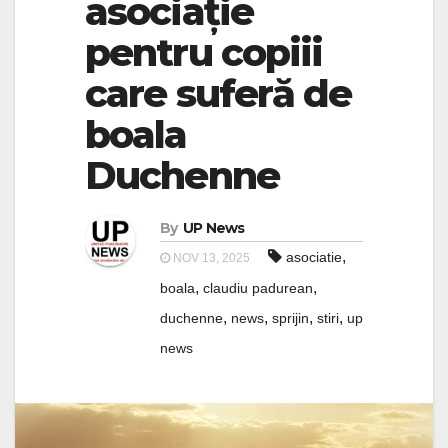
asociație
pentru copiii
care suferă de
boala
Duchenne
By
UP News
,
asociatie
NOV 13, 2025
,
,
boala
claudiu padurean
,
,
,
,
duchenne
news
sprijin
stiri
up
news