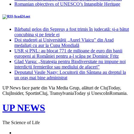
Romanian objectives of UNESCO’s Intangible Heritage
Arad24.net
Bărbatul gelos din Șepreuș a fost trimis în judecată: și-a bătut
concubina și pe fetele ei
Doi studenți ai Universității „Aurel Vlaicu” din Arad
medaliați cu aur la Cupa Mondială
USR și PNL: au blocat 771 de milioane de euro din banii
europeni ai României pentru a-l scăpa pe Dominic Fritz
Glad Varga: „Strategia pentru Biodiversitate nu impune noi
interdicții fermierilor sau mediului de afaceri”
Deputatul Vasile Nagy: Locuitorii din Sântana au dreptul la
un oraș mai bine administrat
UP News face parte din Via Media Grup, alături de ClujToday,
ClujInsider, SportinCluj, TransylvaniaToday și UnescoInRomania.
UP NEWS
The Science of Life