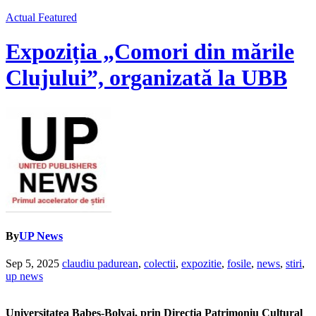
Actual
Featured
Expoziția „Comori din mările
Clujului”, organizată la UBB
By
UP News
Sep 5, 2025
claudiu padurean
,
colectii
,
expozitie
,
fosile
,
news
,
stiri
,
up news
Universitatea Babeș-Bolyai, prin Direcția Patrimoniu Cultural