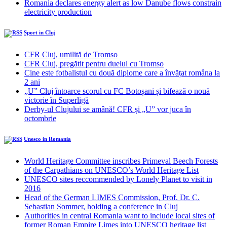
Romania declares energy alert as low Danube flows constrain
electricity production
Sport in Cluj
CFR Cluj, umilită de Tromso
CFR Cluj, pregătit pentru duelul cu Tromso
Cine este fotbalistul cu două diplome care a învățat româna la
2 ani
„U” Cluj întoarce scorul cu FC Botoșani și bifează o nouă
victorie în Superligă
Derby-ul Clujului se amână! CFR și „U” vor juca în
octombrie
Unesco in Romania
World Heritage Committee inscribes Primeval Beech Forests
of the Carpathians on UNESCO’s World Heritage List
UNESCO sites reccommended by Lonely Planet to visit in
2016
Head of the German LIMES Commission, Prof. Dr. C.
Sebastian Sommer, holding a conference in Cluj
Authorities in central Romania want to include local sites of
former Roman Empire Limes into UNESCO heritage list