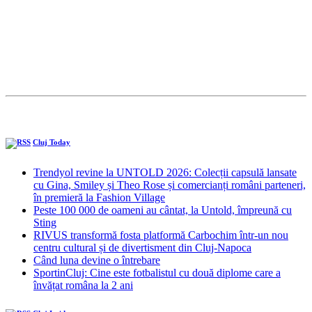
Cluj Today
Trendyol revine la UNTOLD 2026: Colecții capsulă lansate
cu Gina, Smiley și Theo Rose și comercianți români parteneri,
în premieră la Fashion Village
Peste 100 000 de oameni au cântat, la Untold, împreună cu
Sting
RIVUS transformă fosta platformă Carbochim într-un nou
centru cultural și de divertisment din Cluj-Napoca
Când luna devine o întrebare
SportinCluj: Cine este fotbalistul cu două diplome care a
învățat româna la 2 ani