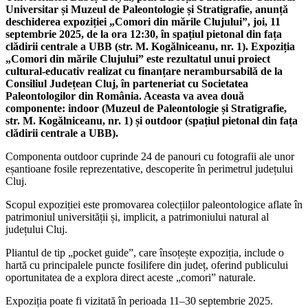
Universitar și Muzeul de Paleontologie și Stratigrafie, anunță
deschiderea expoziției „Comori din mările Clujului”, joi, 11
septembrie 2025, de la ora 12:30, în spațiul pietonal din fața
clădirii centrale a UBB (str. M. Kogălniceanu, nr. 1).
Expoziția
„Comori din mările Clujului” este rezultatul unui proiect
cultural-educativ realizat cu finanțare nerambursabilă de la
Consiliul Județean Cluj, în parteneriat cu Societatea
Paleontologilor din România. Aceasta va avea două
componente: indoor (Muzeul de Paleontologie și Stratigrafie,
str. M. Kogălniceanu, nr. 1) și outdoor (spațiul pietonal din fața
clădirii centrale a UBB).
Componenta outdoor cuprinde 24 de panouri cu fotografii ale unor
eșantioane fosile reprezentative, descoperite în perimetrul județului
Cluj.
Scopul expoziției este promovarea colecțiilor paleontologice aflate în
patrimoniul universității și, implicit, a patrimoniului natural al
județului Cluj.
Pliantul de tip „pocket guide”, care însoțește expoziția, include o
hartă cu principalele puncte fosilifere din județ, oferind publicului
oportunitatea de a explora direct aceste „comori” naturale.
Expoziția poate fi vizitată în perioada 11–30 septembrie 2025.