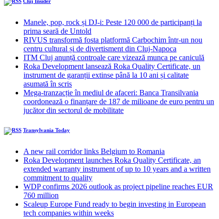
Cluj Insider
Manele, pop, rock și DJ-i: Peste 120 000 de participanți la
prima seară de Untold
RIVUS transformă fosta platformă Carbochim într-un nou
centru cultural și de divertisment din Cluj-Napoca
ITM Cluj anunță controale care vizează munca pe caniculă
Roka Development lansează Roka Quality Certificate, un
instrument de garanții extinse până la 10 ani și calitate
asumată în scris
Mega-tranzacție în mediul de afaceri: Banca Transilvania
coordonează o finanțare de 187 de milioane de euro pentru un
jucător din sectorul de mobilitate
Transylvania Today
A new rail corridor links Belgium to Romania
Roka Development launches Roka Quality Certificate, an
extended warranty instrument of up to 10 years and a written
commitment to quality
WDP confirms 2026 outlook as project pipeline reaches EUR
760 million
Scaleup Europe Fund ready to begin investing in European
tech companies within weeks