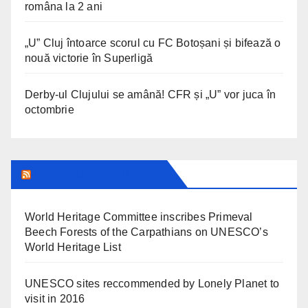
româna la 2 ani
„U” Cluj întoarce scorul cu FC Botoșani și bifează o
nouă victorie în Superligă
Derby-ul Clujului se amână! CFR și „U” vor juca în
octombrie
UNESCO IN ROMANIA
World Heritage Committee inscribes Primeval
Beech Forests of the Carpathians on UNESCO’s
World Heritage List
UNESCO sites reccommended by Lonely Planet to
visit in 2016