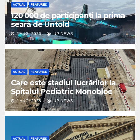
ACTUAL
FEATURED
120 000 de participanți la prima
seară de Untold
J AUG, 2026
UP NEWS
ACTUAL
FEATURED
Care este stadiul lucrărilor la
Spitalul Pediatric Monobloc
J AUG, 2026
UP NEWS
ACTUAL
FEATURED