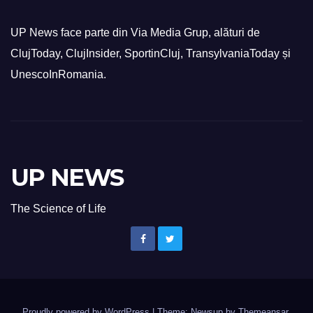
UP News face parte din Via Media Grup, alături de
ClujToday, ClujInsider, SportinCluj, TransylvaniaToday și
UnescoInRomania.
UP NEWS
The Science of Life
Proudly powered by WordPress
|
Theme: Newsup by
Themeansar
.