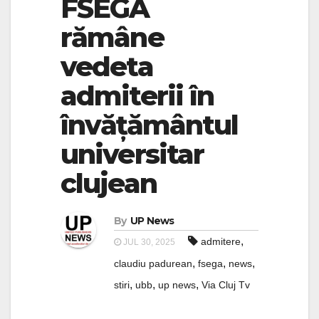
FSEGA
rămâne
vedeta
admiterii în
învățământul
universitar
clujean
By
UP News
,
admitere
JUL 30, 2025
,
,
,
claudiu padurean
fsega
news
,
,
,
stiri
ubb
up news
Via Cluj Tv